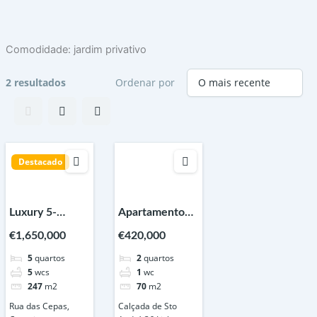
Skip
to
content
Comodidade:
jardim privativo
2 resultados
Ordenar por
Destacado
Luxury 5-
Apartamento
Bedroom Villa
Duplex à venda,
€1,650,000
€420,000
with Garden
Calçada de
5
quartos
2
quartos
and Heated
Santo André,
5
wcs
1
wc
Swimming Pool
Lisboa
247
m2
70
m2
in Cascais
Rua das Cepas,
Calçada de Sto