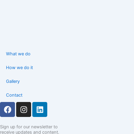
What we do
How we do it
Gallery
Contact
F
I
L
a
n
i
c
s
n
e
t
k
Sign up for our newsletter to
receive updates and content.