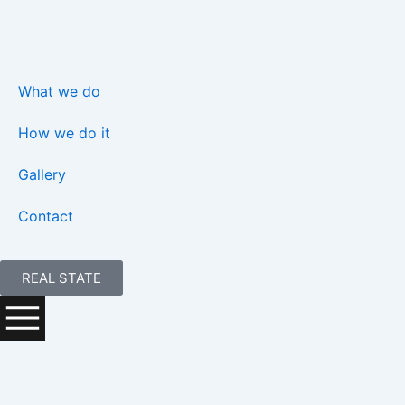
Skip
to
content
What we do
How we do it
Gallery
Contact
REAL STATE