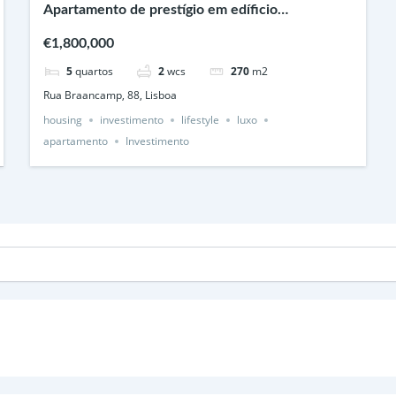
Apartamento de prestígio em edíficio
classificado, junto à Av da Liberdade, Lisboa
€1,800,000
5
quartos
2
wcs
270
m2
Rua Braancamp, 88, Lisboa
housing
investimento
lifestyle
luxo
apartamento
Investimento