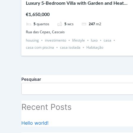
Luxury 5-Bedroom Villa with Garden and Heated
Swimming Pool in Cascais
€1,650,000
5
quartos
5
wcs
247
m2
Rua das Cepas, Cascais
housing
investimento
lifestyle
luxo
casa
casa com piscina
casa isolada
Habitação
Pesquisar
Recent Posts
Hello world!