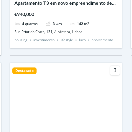
Apartamento T3 em novo empreendimento de
prestígio, Alcântara Lisboa
€940,000
4
quartos
3
wcs
142
m2
Rua Prior do Crato, 131, Alcântara, Lisboa
housing
investimento
lifestyle
luxo
apartamento
Destacado