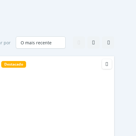
r por
Destacado