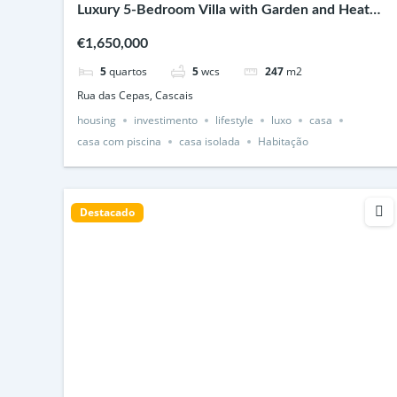
Luxury 5-Bedroom Villa with Garden and Heated
Swimming Pool in Cascais
€1,650,000
5
quartos
5
wcs
247
m2
Rua das Cepas, Cascais
housing
investimento
lifestyle
luxo
casa
casa com piscina
casa isolada
Habitação
Destacado