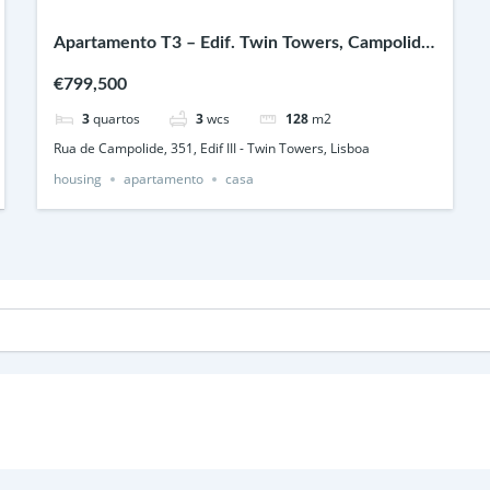
Apartamento T3 – Edif. Twin Towers, Campolide
Lisboa
€799,500
3
quartos
3
wcs
128
m2
Rua de Campolide, 351, Edif III - Twin Towers, Lisboa
housing
apartamento
casa