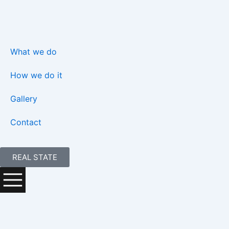
Skip
to
content
What we do
How we do it
Gallery
Contact
REAL STATE