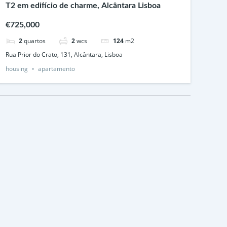
T2 em edifício de charme, Alcântara Lisboa
€725,000
2
quartos
2
wcs
124
m2
Rua Prior do Crato, 131, Alcântara, Lisboa
housing
apartamento