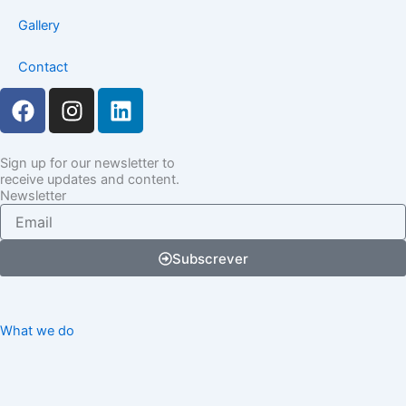
Gallery
Contact
F
I
L
a
n
i
c
s
n
e
t
k
Sign up for our newsletter to
receive updates and content.
b
a
e
Newsletter
o
g
d
Email
o
r
i
k
a
n
Subscrever
m
What we do