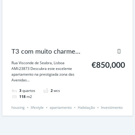
T3 com muito charme
junto a Entrecampos –
Rua Visconde de Seabra, Lisboa
€850,000
AMI:23873 Descubra este excelente
Lisboa
apartamento na prestigiada zona das
Avenidas...
3
quartos
2
wcs
118
m2
housing
lifestyle
apartamento
Habitação
Investimento