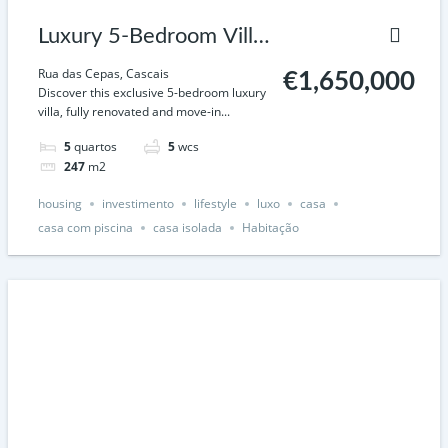
Luxury 5-Bedroom Villa
with Garden and
Rua das Cepas, Cascais
€1,650,000
Discover this exclusive 5-bedroom luxury
Heated Swimming Pool
villa, fully renovated and move-in...
in Cascais
5
quartos
5
wcs
247
m2
housing
investimento
lifestyle
luxo
casa
casa com piscina
casa isolada
Habitação