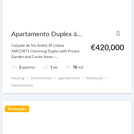
Apartamento Duplex à
venda, Calçada de Santo
Calçada de Sto André,36 Lisboa
€420,000
AMI:23873 Charming Duplex with Private
André, Lisboa
Garden and Castle Views –...
2
quartos
1
wc
70
m2
housing
investimento
apartamento
Habitação
Investimento
Destacado