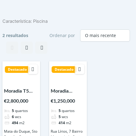
Skip
to
content
Característica:
Piscina
2 resultados
Ordenar por
Destacado
Destacado
Moradia T5
Moradia
com design
contemporânea
€2,800,000
€1,250,000
intemporal |
T5 Caxias
5
quartos
5
quartos
Mata do Duque
Lisboa
6
wcs
5
wcs
– Santo
494
m2
414
m2
Estêvão,
Mata do Duque, Sto
Rua Lírios, 7 Bairro
Benavente