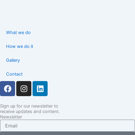
What we do
How we do it
Gallery
Contact
F
I
L
a
n
i
c
s
n
e
t
k
Sign up for our newsletter to
receive updates and content.
b
a
e
Newsletter
o
g
d
Email
o
r
i