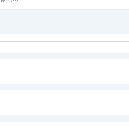
ing
casa