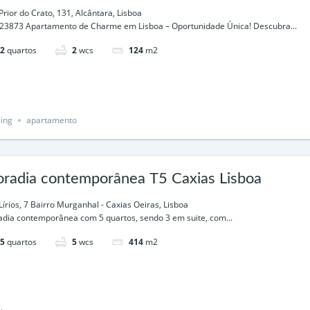
Prior do Crato, 131, Alcântara, Lisboa
23873 Apartamento de Charme em Lisboa – Oportunidade Única! Descubra...
2
quartos
2
wcs
124
m2
ing
apartamento
radia contemporânea T5 Caxias Lisboa
Lírios, 7 Bairro Murganhal - Caxias Oeiras, Lisboa
dia contemporânea com 5 quartos, sendo 3 em suite, com...
5
quartos
5
wcs
414
m2