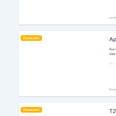
ecot
Destacado
Ap
Li
Rua 
AMI:
hous
Destacado
T2