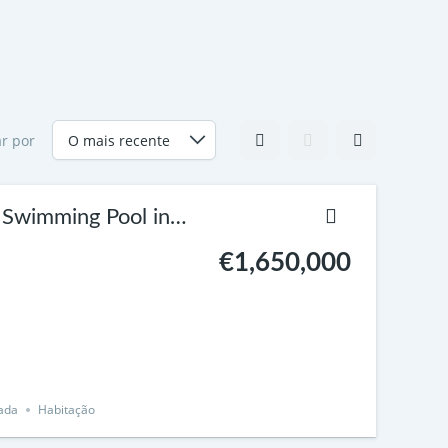
r por
 Swimming Pool in
€1,650,000
lada
Habitação