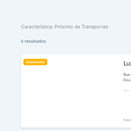
Característica:
Próximo de Transportes
6 resultados
Destacado
Lu
Ca
Rua 
Disc
hous