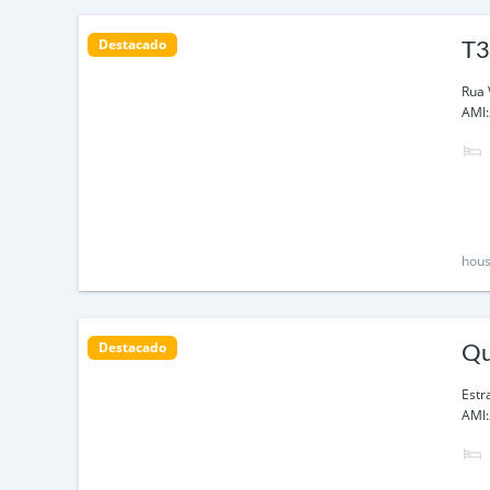
Destacado
T3
Rua 
AMI:
hous
Destacado
Qu
Estr
AMI: