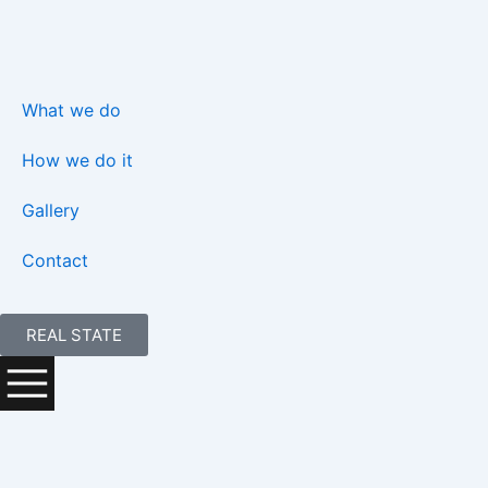
Skip
to
content
What we do
How we do it
Gallery
Contact
REAL STATE