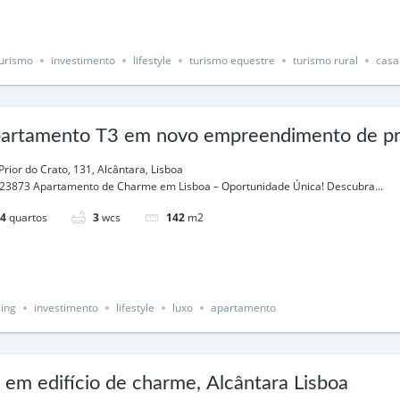
urismo
investimento
lifestyle
turismo equestre
turismo rural
casa
artamento T3 em novo empreendimento de pres
sboa
Prior do Crato, 131, Alcântara, Lisboa
23873 Apartamento de Charme em Lisboa – Oportunidade Única! Descubra...
4
quartos
3
wcs
142
m2
ing
investimento
lifestyle
luxo
apartamento
 em edifício de charme, Alcântara Lisboa