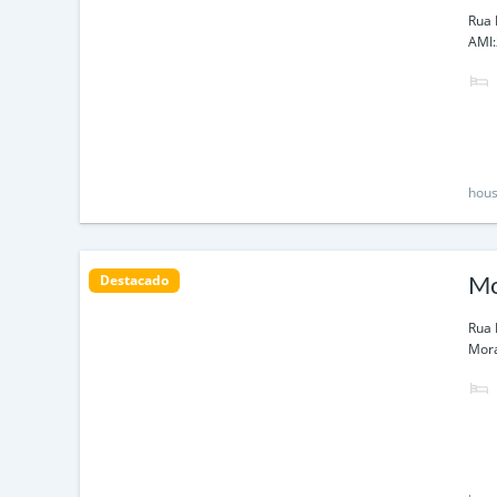
Rua 
AMI:
hous
Destacado
Mo
Rua 
Mora