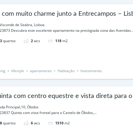
 com muito charme junto a Entrecampos – Lis
Visconde de Seabra, Lisboa
23873 Descubra este excelente apartamento na prestigiada zona das Avenidas..
3
quartos
2
wcs
118
m2
ing
lifestyle
apartamento
Habitação
Investimento
inta com centro equestre e vista direta para 
ada Principal,10, Óbidos
23837 Quinta com vista frontal para o Castelo de Óbidos,...
8
quartos
6
wcs
1510
m2