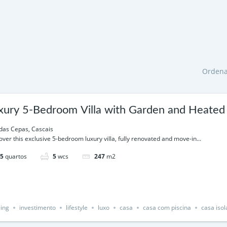
Ordena
xury 5-Bedroom Villa with Garden and Heated
scais
das Cepas, Cascais
over this exclusive 5-bedroom luxury villa, fully renovated and move-in...
5
quartos
5
wcs
247
m2
ing
investimento
lifestyle
luxo
casa
casa com piscina
casa iso