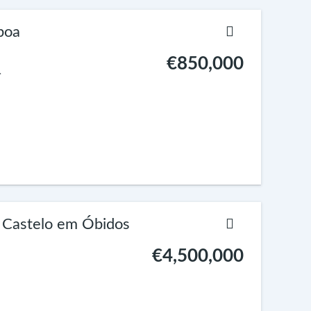
boa
€850,000
.
o Castelo em Óbidos
€4,500,000