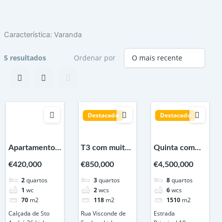
Skip
to
content
Característica:
Varanda
5 resultados
Ordenar por
Destacado
Destacado
Apartamento
T3 com muito
Quinta com
Duplex à
charme junto a
centro
€420,000
€850,000
€4,500,000
venda, Calçada
Entrecampos –
equestre e
2
quartos
3
quartos
8
quartos
de Santo
Lisboa
vista direta
1
wc
2
wcs
6
wcs
André, Lisboa
para o Castelo
70
m2
118
m2
1510
m2
em Óbidos
Calçada de Sto
Rua Visconde de
Estrada