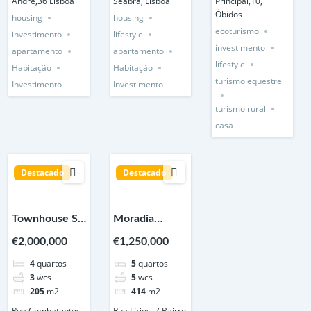
André,36 Lisboa
Seabra, Lisboa
Principal,10,
Óbidos
housing
housing
ecoturismo
investimento
lifestyle
investimento
apartamento
apartamento
lifestyle
Habitação
Habitação
turismo equestre
Investimento
Investimento
turismo rural
casa
Destacado
Destacado
Townhouse S.
Moradia
Pedro Estoril –
contemporânea
€2,000,000
€1,250,000
Cascais
T5 Caxias
4
quartos
5
quartos
Lisboa
3
wcs
5
wcs
205
m2
414
m2
Rua Combatentes
Rua Lírios, 7 Bairro