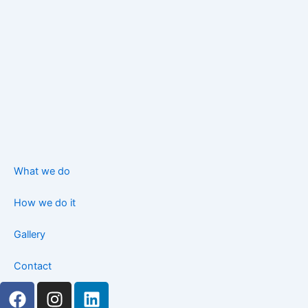
What we do
How we do it
Gallery
Contact
F
I
L
a
n
i