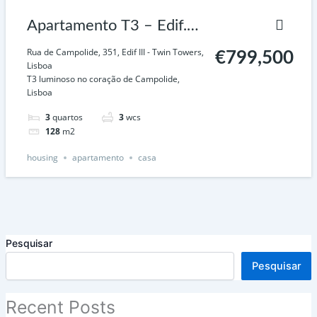
Apartamento T3 – Edif.
Twin Towers, Campolide
Rua de Campolide, 351, Edif III - Twin Towers,
€799,500
Lisboa
Lisboa
T3 luminoso no coração de Campolide,
Lisboa
3
quartos
3
wcs
128
m2
housing
apartamento
casa
Pesquisar
Pesquisar
Recent Posts