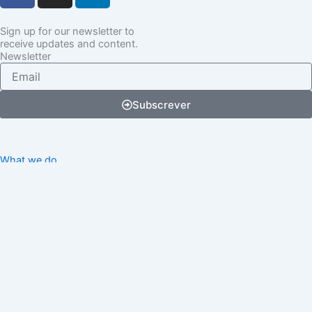
c
s
n
e
t
k
Sign up for our newsletter to
receive updates and content.
b
a
e
Newsletter
o
g
d
Email
o
r
i
k
a
n
Subscrever
m
What we do
How we do it
Gallery