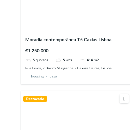
Moradia contemporânea T5 Caxias Lisboa
€1,250,000
5
quartos
5
wcs
414
m2
Rua Lírios, 7 Bairro Murganhal - Caxias Oeiras, Lisboa
housing
casa
Destacado