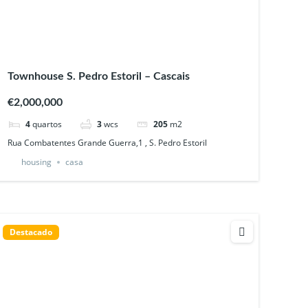
Townhouse S. Pedro Estoril – Cascais
€2,000,000
4
quartos
3
wcs
205
m2
Rua Combatentes Grande Guerra,1 , S. Pedro Estoril
housing
casa
Destacado