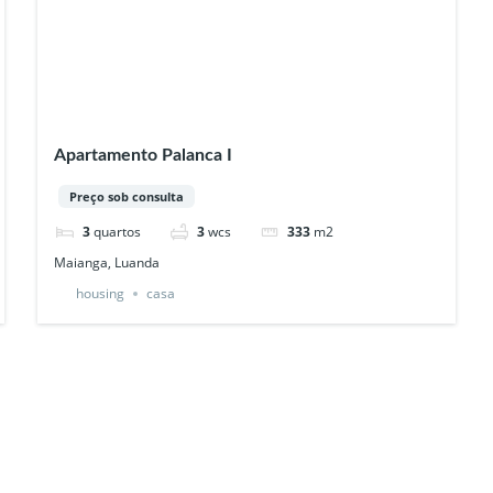
Apartamento Palanca I
Preço sob consulta
3
quartos
3
wcs
333
m2
Maianga, Luanda
housing
casa