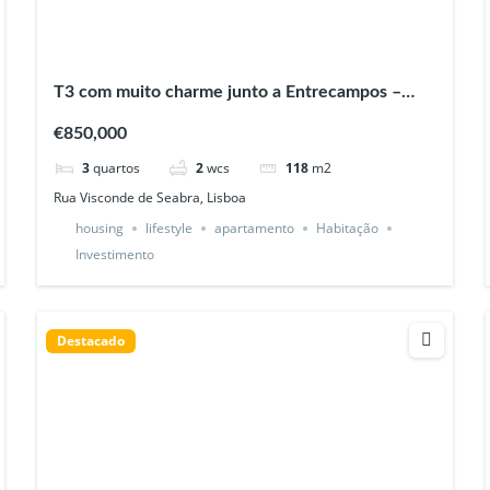
T3 com muito charme junto a Entrecampos –
Lisboa
€850,000
3
quartos
2
wcs
118
m2
Rua Visconde de Seabra, Lisboa
housing
lifestyle
apartamento
Habitação
Investimento
Destacado