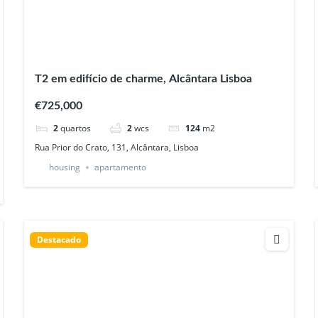
T2 em edifício de charme, Alcântara Lisboa
€725,000
2
quartos
2
wcs
124
m2
Rua Prior do Crato, 131, Alcântara, Lisboa
housing
apartamento
Destacado