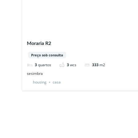
Moraria R2
Preço sob consulta
3
quartos
3
wcs
333
m2
sesimbra
housing
casa