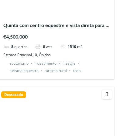
Quinta com centro equestre e vista direta para o
Castelo em Óbidos
€4,500,000
8
quartos
6
wcs
1510
m2
Estrada Principal,10, Óbidos
ecoturismo
investimento
lifestyle
turismo equestre
turismo rural
casa
Destacado