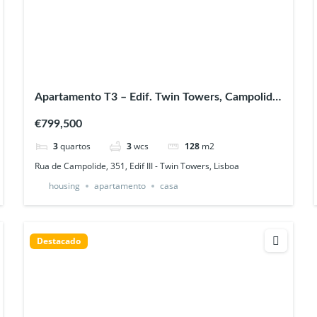
Apartamento T3 – Edif. Twin Towers, Campolide
Lisboa
€799,500
3
quartos
3
wcs
128
m2
Rua de Campolide, 351, Edif III - Twin Towers, Lisboa
housing
apartamento
casa
Destacado