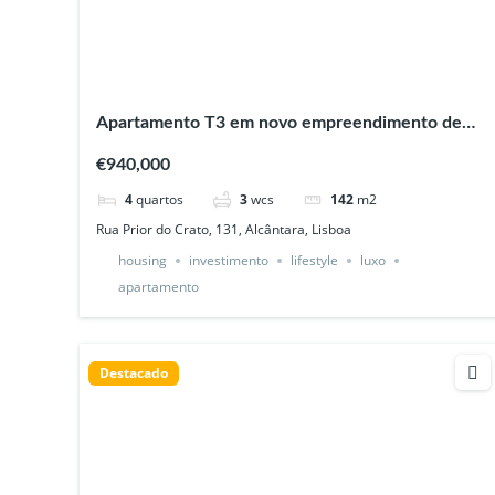
Apartamento T3 em novo empreendimento de
prestígio, Alcântara Lisboa
€940,000
4
quartos
3
wcs
142
m2
Rua Prior do Crato, 131, Alcântara, Lisboa
housing
investimento
lifestyle
luxo
apartamento
Destacado