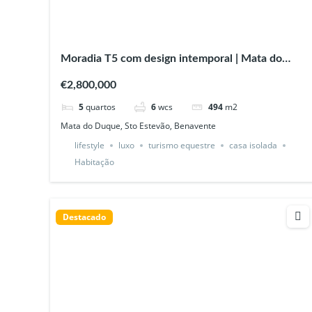
Moradia T5 com design intemporal | Mata do
Duque – Santo Estêvão, Benavente
€2,800,000
5
quartos
6
wcs
494
m2
Mata do Duque, Sto Estevão, Benavente
lifestyle
luxo
turismo equestre
casa isolada
Habitação
Destacado