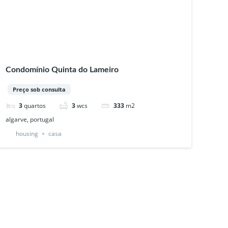
Condomínio Quinta do Lameiro
Preço sob consulta
3
quartos
3
wcs
333
m2
algarve, portugal
housing
casa