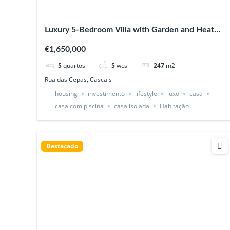
Luxury 5-Bedroom Villa with Garden and Heated
Swimming Pool in Cascais
€1,650,000
5
quartos
5
wcs
247
m2
Rua das Cepas, Cascais
housing
investimento
lifestyle
luxo
casa
casa com piscina
casa isolada
Habitação
Destacado