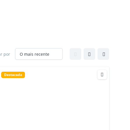
r por
Destacado