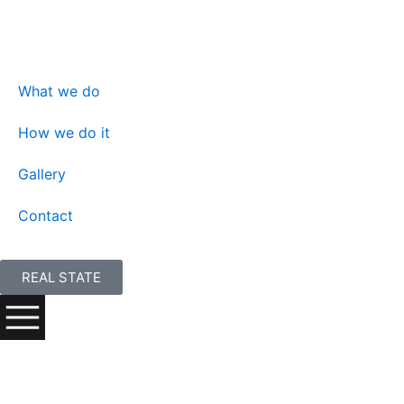
Skip
to
content
What we do
How we do it
Gallery
Contact
REAL STATE