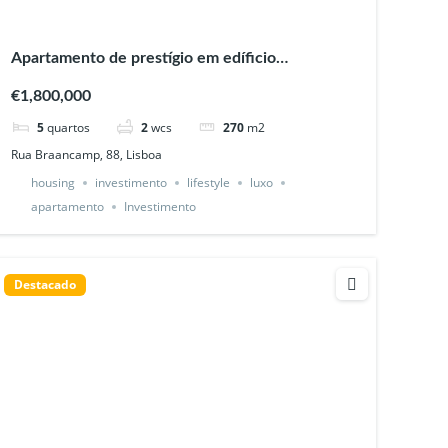
Apartamento de prestígio em edíficio
classificado, junto à Av da Liberdade, Lisboa
€1,800,000
5
quartos
2
wcs
270
m2
Rua Braancamp, 88, Lisboa
housing
investimento
lifestyle
luxo
apartamento
Investimento
Destacado