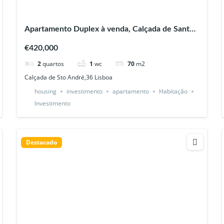
Apartamento Duplex à venda, Calçada de Santo
André, Lisboa
€420,000
2
quartos
1
wc
70
m2
Calçada de Sto André,36 Lisboa
housing
investimento
apartamento
Habitação
Investimento
Destacado