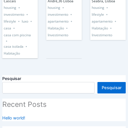
Cascais
André,36 Lisboa
Seabra, Lisboa
housing
housing
housing
investimento
investimento
lifestyle
lifestyle
luxo
apartamento
apartamento
casa
Habitação
Habitação
casa com piscina
Investimento
Investimento
casa isolada
Habitação
Pesquisar
Pesquisar
Recent Posts
Hello world!