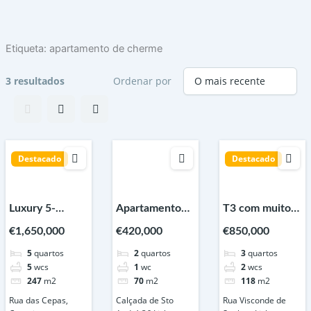
Skip
to
content
Etiqueta:
apartamento de cherme
3 resultados
Ordenar por
Destacado
Destacado
Luxury 5-
Apartamento
T3 com muito
Bedroom Villa
Duplex à venda,
charme junto a
€1,650,000
€420,000
€850,000
with Garden
Calçada de
Entrecampos –
5
quartos
2
quartos
3
quartos
and Heated
Santo André,
Lisboa
5
wcs
1
wc
2
wcs
Swimming Pool
Lisboa
247
m2
70
m2
118
m2
in Cascais
Rua das Cepas,
Calçada de Sto
Rua Visconde de