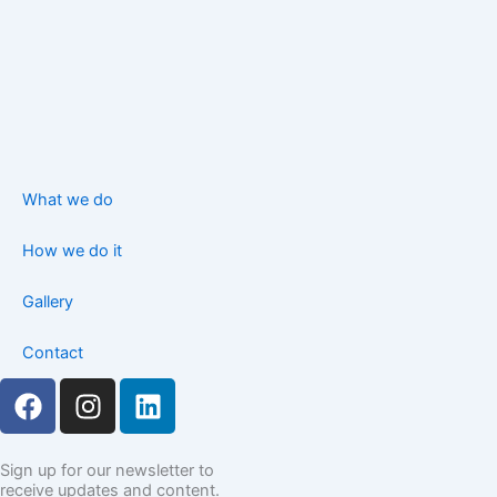
What we do
How we do it
Gallery
Contact
F
I
L
a
n
i
c
s
n
e
t
k
Sign up for our newsletter to
receive updates and content.