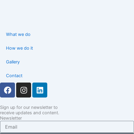
What we do
How we do it
Gallery
Contact
F
I
L
a
n
i
c
s
n
e
t
k
Sign up for our newsletter to
receive updates and content.
b
a
e
Newsletter
o
g
d
Email
o
r
i