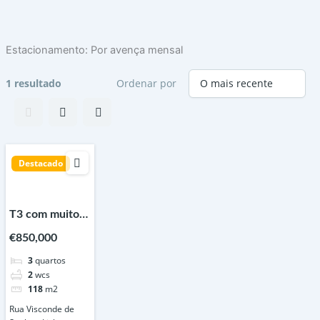
Skip
to
content
Estacionamento:
Por avença mensal
1 resultado
Ordenar por
Destacado
T3 com muito
charme junto a
€850,000
Entrecampos –
3
quartos
Lisboa
2
wcs
118
m2
Rua Visconde de