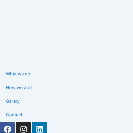
What we do
How we do it
Gallery
Contact
F
I
L
a
n
i