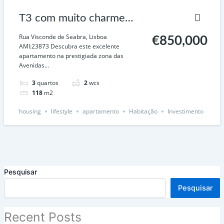
T3 com muito charme
junto a Entrecampos –
Rua Visconde de Seabra, Lisboa
€850,000
AMI:23873 Descubra este excelente
Lisboa
apartamento na prestigiada zona das
Avenidas...
3
quartos
2
wcs
118
m2
housing
lifestyle
apartamento
Habitação
Investimento
Pesquisar
Pesquisar
Recent Posts