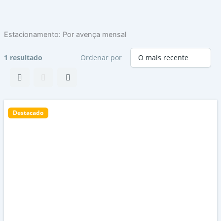
Skip
to
content
Estacionamento:
Por avença mensal
1 resultado
Ordenar por
Destacado