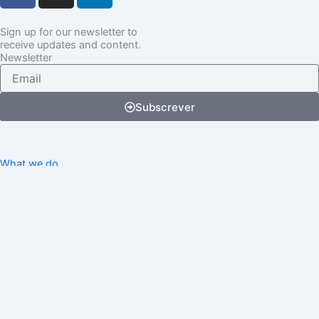
c
s
n
e
t
k
Sign up for our newsletter to
receive updates and content.
b
a
e
Newsletter
o
g
d
Email
o
r
i
k
a
n
Subscrever
m
What we do
How we do it
Gallery